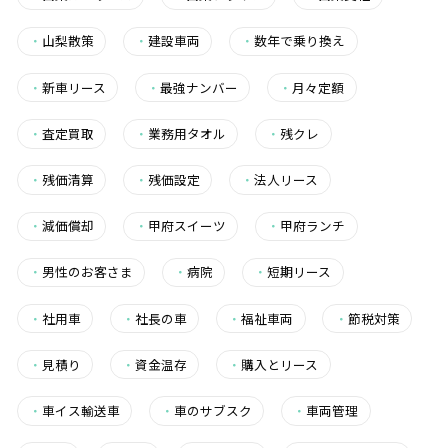
・
山梨散策
・
建設車両
・
数年で乗り換え
・
新車リース
・
最強ナンバー
・
月々定額
・
査定買取
・
業務用タオル
・
残クレ
・
残価清算
・
残価設定
・
法人リース
・
減価償却
・
甲府スイーツ
・
甲府ランチ
・
男性のお客さま
・
病院
・
短期リース
・
社用車
・
社長の車
・
福祉車両
・
節税対策
・
見積り
・
資金温存
・
購入とリース
・
車イス輸送車
・
車のサブスク
・
車両管理