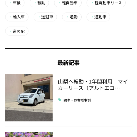
・
車検
・
転勤
・
軽自動車
・
軽自動車リース
・
輸入車
・
送迎車
・
通勤
・
通勤車
・
道の駅
最新記事
山梨へ転勤・1年間利用｜マイ
カーリース（アルトエコ…
納車・お客様事例