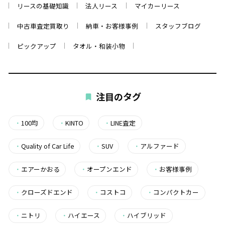
リースの基礎知識
法人リース
マイカーリース
中古車査定買取り
納車・お客様事例
スタッフブログ
ピックアップ
タオル・和装小物
注目のタグ
・
100均
・
KINTO
・
LINE査定
・
Quality of Car Life
・
SUV
・
アルファード
・
エアーかおる
・
オープンエンド
・
お客様事例
・
クローズドエンド
・
コストコ
・
コンパクトカー
・
ニトリ
・
ハイエース
・
ハイブリッド