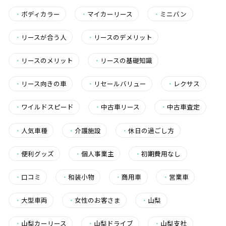
・
ボディカラー
・
マイカーリース
・
ミニバン
・
リースが合う人
・
リースのデメリット
・
リースのメリット
・
リースの基礎知識
・
リース向きの車
・
リセールバリュー
・
レクサス
・
ワイルドスピード
・
中古車リース
・
中古車査定
・
人気車種
・
介護施設
・
休日の過ごし方
・
便利グッズ
・
個人事業主
・
初期費用なし
・
口コミ
・
和装小物
・
商用車
・
営業車
・
大型車両
・
女性のお客さま
・
山梨
・
山梨カーリース
・
山梨ドライブ
・
山梨支社