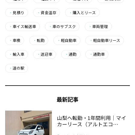
・
見積り
・
資金温存
・
購入とリース
・
車イス輸送車
・
車のサブスク
・
車両管理
・
車検
・
転勤
・
軽自動車
・
軽自動車リース
・
輸入車
・
送迎車
・
通勤
・
通勤車
・
道の駅
最新記事
山梨へ転勤・1年間利用｜マイ
カーリース（アルトエコ…