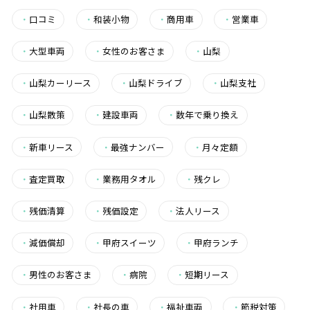
・
口コミ
・
和装小物
・
商用車
・
営業車
・
大型車両
・
女性のお客さま
・
山梨
・
山梨カーリース
・
山梨ドライブ
・
山梨支社
・
山梨散策
・
建設車両
・
数年で乗り換え
・
新車リース
・
最強ナンバー
・
月々定額
・
査定買取
・
業務用タオル
・
残クレ
・
残価清算
・
残価設定
・
法人リース
・
減価償却
・
甲府スイーツ
・
甲府ランチ
・
男性のお客さま
・
病院
・
短期リース
・
社用車
・
社長の車
・
福祉車両
・
節税対策