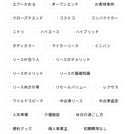
・
エアーかおる
・
オープンエンド
・
お客様事例
・
クローズドエンド
・
コストコ
・
コンパクトカー
・
ニトリ
・
ハイエース
・
ハイブリッド
・
ボディカラー
・
マイカーリース
・
ミニバン
・
リースが合う人
・
リースのデメリット
・
リースのメリット
・
リースの基礎知識
・
リース向きの車
・
リセールバリュー
・
レクサス
・
ワイルドスピード
・
中古車リース
・
中古車査定
・
人気車種
・
介護施設
・
休日の過ごし方
・
便利グッズ
・
個人事業主
・
初期費用なし