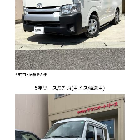
甲府市・医療法人様
5年リース/ｴﾌﾞﾘｨ(車イス輸送車)