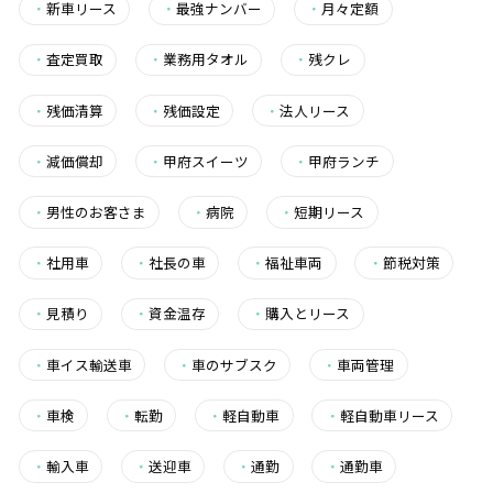
・
新車リース
・
最強ナンバー
・
月々定額
・
査定買取
・
業務用タオル
・
残クレ
・
残価清算
・
残価設定
・
法人リース
・
減価償却
・
甲府スイーツ
・
甲府ランチ
・
男性のお客さま
・
病院
・
短期リース
・
社用車
・
社長の車
・
福祉車両
・
節税対策
・
見積り
・
資金温存
・
購入とリース
・
車イス輸送車
・
車のサブスク
・
車両管理
・
車検
・
転勤
・
軽自動車
・
軽自動車リース
・
輸入車
・
送迎車
・
通勤
・
通勤車