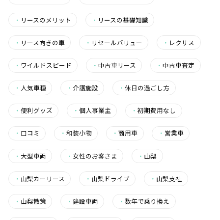
・
リースのメリット
・
リースの基礎知識
・
リース向きの車
・
リセールバリュー
・
レクサス
・
ワイルドスピード
・
中古車リース
・
中古車査定
・
人気車種
・
介護施設
・
休日の過ごし方
・
便利グッズ
・
個人事業主
・
初期費用なし
・
口コミ
・
和装小物
・
商用車
・
営業車
・
大型車両
・
女性のお客さま
・
山梨
・
山梨カーリース
・
山梨ドライブ
・
山梨支社
・
山梨散策
・
建設車両
・
数年で乗り換え