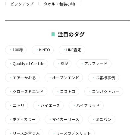
ピックアップ
タオル・和装小物
注目のタグ
・
100均
・
KINTO
・
LINE査定
・
Quality of Car Life
・
SUV
・
アルファード
・
エアーかおる
・
オープンエンド
・
お客様事例
・
クローズドエンド
・
コストコ
・
コンパクトカー
・
ニトリ
・
ハイエース
・
ハイブリッド
・
ボディカラー
・
マイカーリース
・
ミニバン
・
リースが合う人
・
リースのデメリット