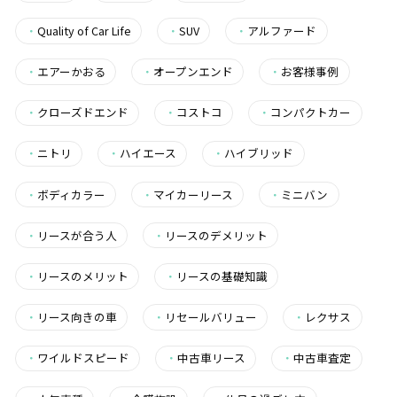
・
Quality of Car Life
・
SUV
・
アルファード
・
エアーかおる
・
オープンエンド
・
お客様事例
・
クローズドエンド
・
コストコ
・
コンパクトカー
・
ニトリ
・
ハイエース
・
ハイブリッド
・
ボディカラー
・
マイカーリース
・
ミニバン
・
リースが合う人
・
リースのデメリット
・
リースのメリット
・
リースの基礎知識
・
リース向きの車
・
リセールバリュー
・
レクサス
・
ワイルドスピード
・
中古車リース
・
中古車査定