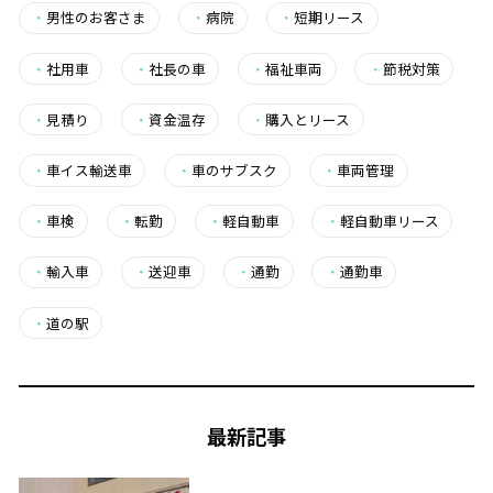
・
男性のお客さま
・
病院
・
短期リース
・
社用車
・
社長の車
・
福祉車両
・
節税対策
・
見積り
・
資金温存
・
購入とリース
・
車イス輸送車
・
車のサブスク
・
車両管理
・
車検
・
転勤
・
軽自動車
・
軽自動車リース
・
輸入車
・
送迎車
・
通勤
・
通勤車
・
道の駅
最新記事