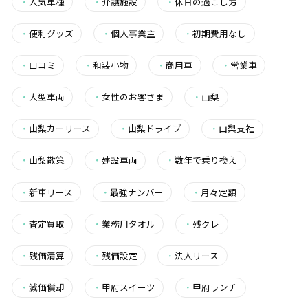
・
人気車種
・
介護施設
・
休日の過ごし方
・
便利グッズ
・
個人事業主
・
初期費用なし
・
口コミ
・
和装小物
・
商用車
・
営業車
・
大型車両
・
女性のお客さま
・
山梨
・
山梨カーリース
・
山梨ドライブ
・
山梨支社
・
山梨散策
・
建設車両
・
数年で乗り換え
・
新車リース
・
最強ナンバー
・
月々定額
・
査定買取
・
業務用タオル
・
残クレ
・
残価清算
・
残価設定
・
法人リース
・
減価償却
・
甲府スイーツ
・
甲府ランチ