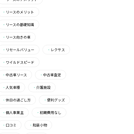
・
リースのメリット
・
リースの基礎知識
・
リース向きの車
・
リセールバリュー
・
レクサス
・
ワイルドスピード
・
中古車リース
・
中古車査定
・
人気車種
・
介護施設
・
休日の過ごし方
・
便利グッズ
・
個人事業主
・
初期費用なし
・
口コミ
・
和装小物