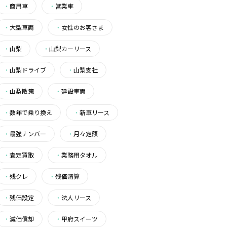
・
商用車
・
営業車
・
大型車両
・
女性のお客さま
・
山梨
・
山梨カーリース
・
山梨ドライブ
・
山梨支社
・
山梨散策
・
建設車両
・
数年で乗り換え
・
新車リース
・
最強ナンバー
・
月々定額
・
査定買取
・
業務用タオル
・
残クレ
・
残価清算
・
残価設定
・
法人リース
・
減価償却
・
甲府スイーツ