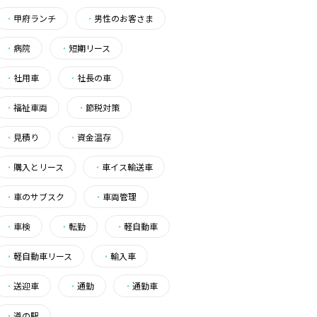
・
甲府ランチ
・
男性のお客さま
・
病院
・
短期リース
・
社用車
・
社長の車
・
福祉車両
・
節税対策
・
見積り
・
資金温存
・
購入とリース
・
車イス輸送車
・
車のサブスク
・
車両管理
・
車検
・
転勤
・
軽自動車
・
軽自動車リース
・
輸入車
・
送迎車
・
通勤
・
通勤車
・
道の駅