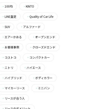
・
100均
・
KINTO
・
LINE査定
・
Quality of Car Life
・
SUV
・
アルファード
・
エアーかおる
・
オープンエンド
・
お客様事例
・
クローズドエンド
・
コストコ
・
コンパクトカー
・
ニトリ
・
ハイエース
・
ハイブリッド
・
ボディカラー
・
マイカーリース
・
ミニバン
・
リースが合う人
・
リースのデメリット