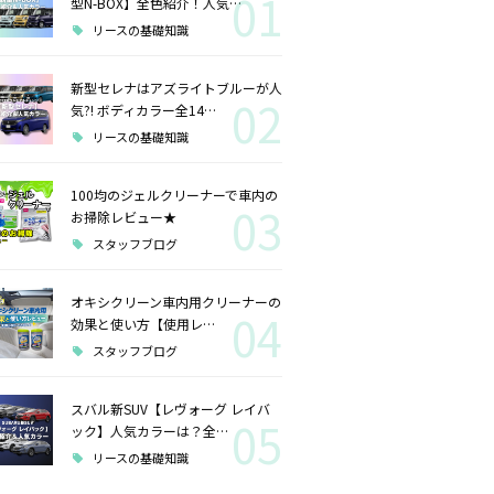
01
型N-BOX】全色紹介！人気…
リースの基礎知識
新型セレナはアズライトブルーが人
02
気?! ボディカラー全14…
リースの基礎知識
100均のジェルクリーナーで車内の
03
お掃除レビュー★
スタッフブログ
オキシクリーン車内用クリーナーの
04
効果と使い方【使用レ…
スタッフブログ
スバル新SUV【レヴォーグ レイバ
05
ック】人気カラーは？全…
リースの基礎知識