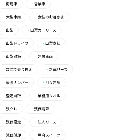
・
商用車
・
営業車
・
大型車両
・
女性のお客さま
・
山梨
・
山梨カーリース
・
山梨ドライブ
・
山梨支社
・
山梨散策
・
建設車両
・
数年で乗り換え
・
新車リース
・
最強ナンバー
・
月々定額
・
査定買取
・
業務用タオル
・
残クレ
・
残価清算
・
残価設定
・
法人リース
・
減価償却
・
甲府スイーツ