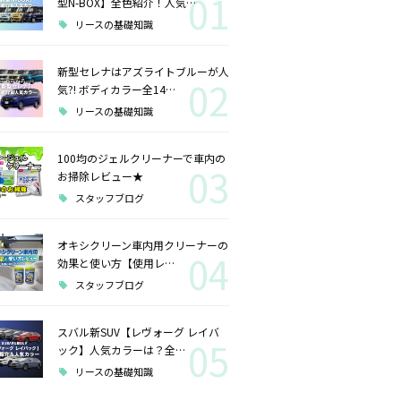
01
型N-BOX】全色紹介！人気…
リースの基礎知識
新型セレナはアズライトブルーが人
02
気?! ボディカラー全14…
リースの基礎知識
100均のジェルクリーナーで車内の
03
お掃除レビュー★
スタッフブログ
オキシクリーン車内用クリーナーの
04
効果と使い方【使用レ…
スタッフブログ
スバル新SUV【レヴォーグ レイバ
05
ック】人気カラーは？全…
リースの基礎知識