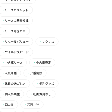
・
リースのメリット
・
リースの基礎知識
・
リース向きの車
・
リセールバリュー
・
レクサス
・
ワイルドスピード
・
中古車リース
・
中古車査定
・
人気車種
・
介護施設
・
休日の過ごし方
・
便利グッズ
・
個人事業主
・
初期費用なし
・
口コミ
・
和装小物