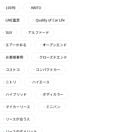
・
100均
・
KINTO
・
LINE査定
・
Quality of Car Life
・
SUV
・
アルファード
・
エアーかおる
・
オープンエンド
・
お客様事例
・
クローズドエンド
・
コストコ
・
コンパクトカー
・
ニトリ
・
ハイエース
・
ハイブリッド
・
ボディカラー
・
マイカーリース
・
ミニバン
・
リースが合う人
・
リースのデメリット