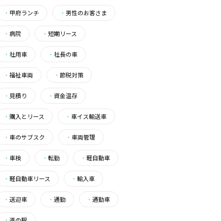
・
甲府ランチ
・
男性のお客さま
・
病院
・
短期リース
・
社用車
・
社長の車
・
福祉車両
・
節税対策
・
見積り
・
資金温存
・
購入とリース
・
車イス輸送車
・
車のサブスク
・
車両管理
・
車検
・
転勤
・
軽自動車
・
軽自動車リース
・
輸入車
・
送迎車
・
通勤
・
通勤車
・
道の駅