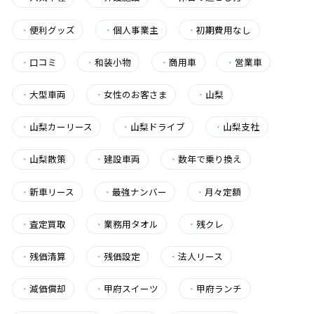
・
便利グッズ
・
個人事業主
・
初期費用なし
・
口コミ
・
和装小物
・
商用車
・
営業車
・
大型車両
・
女性のお客さま
・
山梨
・
山梨カーリース
・
山梨ドライブ
・
山梨支社
・
山梨散策
・
建設車両
・
数年で乗り換え
・
新車リース
・
最強ナンバー
・
月々定額
・
査定買取
・
業務用タオル
・
残クレ
・
残価清算
・
残価設定
・
法人リース
・
減価償却
・
甲府スイーツ
・
甲府ランチ