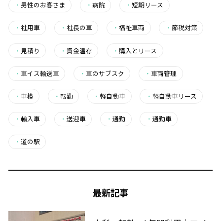
・
男性のお客さま
・
病院
・
短期リース
・
社用車
・
社長の車
・
福祉車両
・
節税対策
・
見積り
・
資金温存
・
購入とリース
・
車イス輸送車
・
車のサブスク
・
車両管理
・
車検
・
転勤
・
軽自動車
・
軽自動車リース
・
輸入車
・
送迎車
・
通勤
・
通勤車
・
道の駅
最新記事