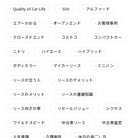
・
Quality of Car Life
・
SUV
・
アルファード
・
エアーかおる
・
オープンエンド
・
お客様事例
・
クローズドエンド
・
コストコ
・
コンパクトカー
・
ニトリ
・
ハイエース
・
ハイブリッド
・
ボディカラー
・
マイカーリース
・
ミニバン
・
リースが合う人
・
リースのデメリット
・
リースのメリット
・
リースの基礎知識
・
リース向きの車
・
リセールバリュー
・
レクサス
・
ワイルドスピード
・
中古車リース
・
中古車査定
・
人気車種
・
介護施設
・
休日の過ごし方