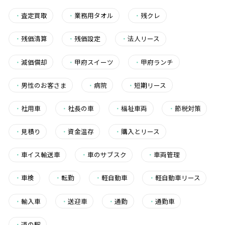
・
査定買取
・
業務用タオル
・
残クレ
・
残価清算
・
残価設定
・
法人リース
・
減価償却
・
甲府スイーツ
・
甲府ランチ
・
男性のお客さま
・
病院
・
短期リース
・
社用車
・
社長の車
・
福祉車両
・
節税対策
・
見積り
・
資金温存
・
購入とリース
・
車イス輸送車
・
車のサブスク
・
車両管理
・
車検
・
転勤
・
軽自動車
・
軽自動車リース
・
輸入車
・
送迎車
・
通勤
・
通勤車
・
道の駅