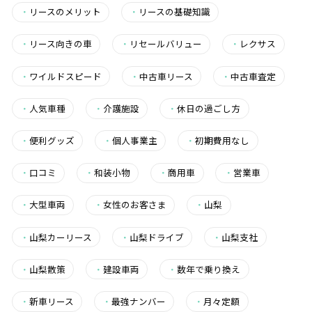
・
リースのメリット
・
リースの基礎知識
・
リース向きの車
・
リセールバリュー
・
レクサス
・
ワイルドスピード
・
中古車リース
・
中古車査定
・
人気車種
・
介護施設
・
休日の過ごし方
・
便利グッズ
・
個人事業主
・
初期費用なし
・
口コミ
・
和装小物
・
商用車
・
営業車
・
大型車両
・
女性のお客さま
・
山梨
・
山梨カーリース
・
山梨ドライブ
・
山梨支社
・
山梨散策
・
建設車両
・
数年で乗り換え
・
新車リース
・
最強ナンバー
・
月々定額