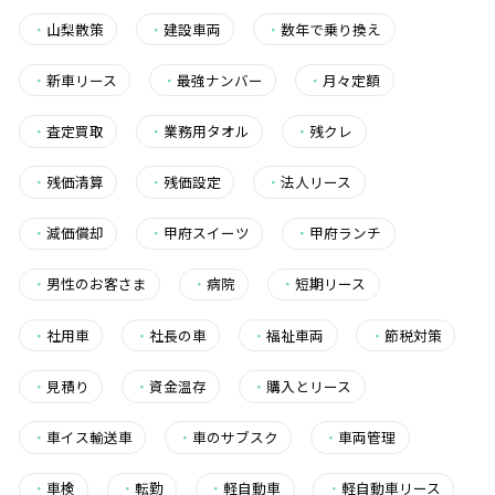
・
山梨散策
・
建設車両
・
数年で乗り換え
・
新車リース
・
最強ナンバー
・
月々定額
・
査定買取
・
業務用タオル
・
残クレ
・
残価清算
・
残価設定
・
法人リース
・
減価償却
・
甲府スイーツ
・
甲府ランチ
・
男性のお客さま
・
病院
・
短期リース
・
社用車
・
社長の車
・
福祉車両
・
節税対策
・
見積り
・
資金温存
・
購入とリース
・
車イス輸送車
・
車のサブスク
・
車両管理
・
車検
・
転勤
・
軽自動車
・
軽自動車リース