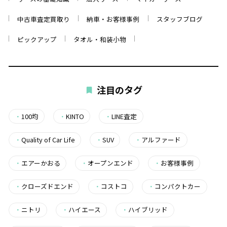
中古車査定買取り
納車・お客様事例
スタッフブログ
ピックアップ
タオル・和装小物
注目のタグ
・
100均
・
KINTO
・
LINE査定
・
Quality of Car Life
・
SUV
・
アルファード
・
エアーかおる
・
オープンエンド
・
お客様事例
・
クローズドエンド
・
コストコ
・
コンパクトカー
・
ニトリ
・
ハイエース
・
ハイブリッド