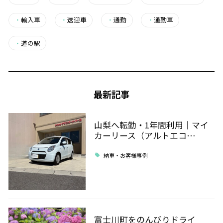
・
輸入車
・
送迎車
・
通勤
・
通勤車
・
道の駅
最新記事
山梨へ転勤・1年間利用｜マイ
カーリース（アルトエコ…
納車・お客様事例
富士川町をのんびりドライ