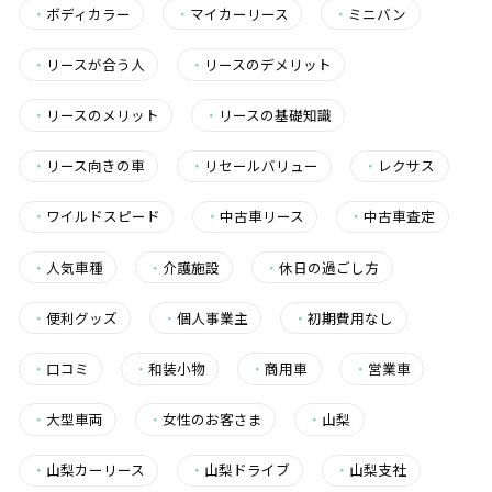
・
ボディカラー
・
マイカーリース
・
ミニバン
・
リースが合う人
・
リースのデメリット
・
リースのメリット
・
リースの基礎知識
・
リース向きの車
・
リセールバリュー
・
レクサス
・
ワイルドスピード
・
中古車リース
・
中古車査定
・
人気車種
・
介護施設
・
休日の過ごし方
・
便利グッズ
・
個人事業主
・
初期費用なし
・
口コミ
・
和装小物
・
商用車
・
営業車
・
大型車両
・
女性のお客さま
・
山梨
・
山梨カーリース
・
山梨ドライブ
・
山梨支社