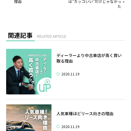
理由
は”カッコいい”だけじゃなかっ
»
た
関連記事
RELATED ARTICLE
ディーラーより中古車店が高く買い
取る理由
2020.11.19
人気車種ほどリース向きの理由
2020.11.19