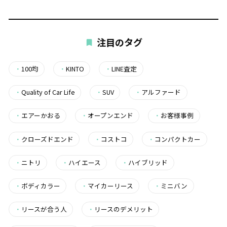
注目のタグ
・
100均
・
KINTO
・
LINE査定
・
Quality of Car Life
・
SUV
・
アルファード
・
エアーかおる
・
オープンエンド
・
お客様事例
・
クローズドエンド
・
コストコ
・
コンパクトカー
・
ニトリ
・
ハイエース
・
ハイブリッド
・
ボディカラー
・
マイカーリース
・
ミニバン
・
リースが合う人
・
リースのデメリット