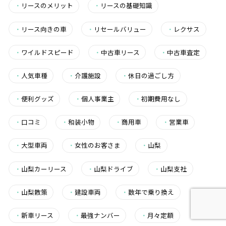
・
リースのメリット
・
リースの基礎知識
・
リース向きの車
・
リセールバリュー
・
レクサス
・
ワイルドスピード
・
中古車リース
・
中古車査定
・
人気車種
・
介護施設
・
休日の過ごし方
・
便利グッズ
・
個人事業主
・
初期費用なし
・
口コミ
・
和装小物
・
商用車
・
営業車
・
大型車両
・
女性のお客さま
・
山梨
・
山梨カーリース
・
山梨ドライブ
・
山梨支社
・
山梨散策
・
建設車両
・
数年で乗り換え
・
新車リース
・
最強ナンバー
・
月々定額