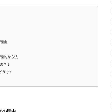
の理由
…
合理的な方法
の？？
もどうぞ！
その理由