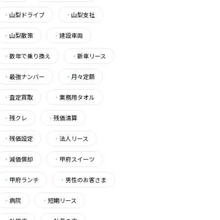
・
山梨ドライブ
・
山梨支社
・
山梨散策
・
建設車両
・
数年で乗り換え
・
新車リース
・
最強ナンバー
・
月々定額
・
査定買取
・
業務用タオル
・
残クレ
・
残価清算
・
残価設定
・
法人リース
・
減価償却
・
甲府スイーツ
・
甲府ランチ
・
男性のお客さま
・
病院
・
短期リース