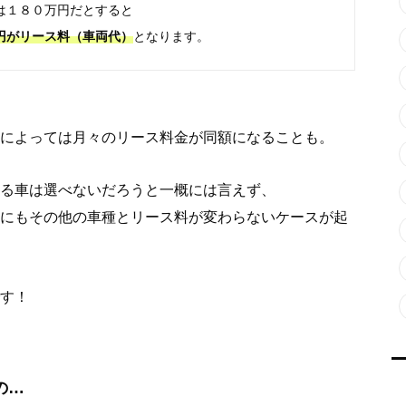
は１８０万円だとすると
円がリース料（車両代）
となります。
によっては月々のリース料金が
同額になることも。
る車は選べないだろうと一概には言えず、
にもその他の車種とリース料が変わらないケースが起
す！
の…