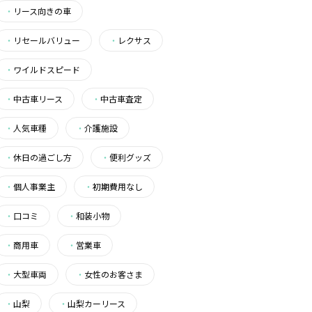
・
リース向きの車
・
リセールバリュー
・
レクサス
・
ワイルドスピード
・
中古車リース
・
中古車査定
・
人気車種
・
介護施設
・
休日の過ごし方
・
便利グッズ
・
個人事業主
・
初期費用なし
・
口コミ
・
和装小物
・
商用車
・
営業車
・
大型車両
・
女性のお客さま
・
山梨
・
山梨カーリース