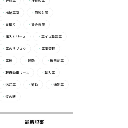
・
社用車
・
社長の車
・
福祉車両
・
節税対策
・
見積り
・
資金温存
・
購入とリース
・
車イス輸送車
・
車のサブスク
・
車両管理
・
車検
・
転勤
・
軽自動車
・
軽自動車リース
・
輸入車
・
送迎車
・
通勤
・
通勤車
・
道の駅
最新記事