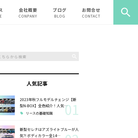
ス
会社概要
ブログ
お問合せ
E
CONPANY
BLOG
CONTACT
ース
ーリース
人気記事
2023年秋フルモデルチェンジ【新
01
型N-BOX】全色紹介！人気…
リースの基礎知識
新型セレナはアズライトブルーが人
気?! ボディカラー全14…