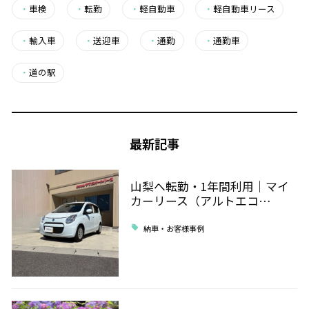
・
車検
・
転勤
・
軽自動車
・
軽自動車リース
・
輸入車
・
送迎車
・
通勤
・
通勤車
・
道の駅
最新記事
山梨へ転勤・1年間利用｜マイ
カーリース（アルトエコ…
納車・お客様事例