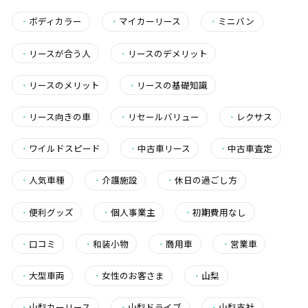
・
ボディカラー
・
マイカーリース
・
ミニバン
・
リースが合う人
・
リースのデメリット
・
リースのメリット
・
リースの基礎知識
・
リース向きの車
・
リセールバリュー
・
レクサス
・
ワイルドスピード
・
中古車リース
・
中古車査定
・
人気車種
・
介護施設
・
休日の過ごし方
・
便利グッズ
・
個人事業主
・
初期費用なし
・
口コミ
・
和装小物
・
商用車
・
営業車
・
大型車両
・
女性のお客さま
・
山梨
・
山梨カーリース
・
山梨ドライブ
・
山梨支社