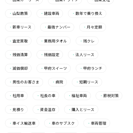
・
山梨散策
・
建設車両
・
数年で乗り換え
・
新車リース
・
最強ナンバー
・
月々定額
・
査定買取
・
業務用タオル
・
残クレ
・
残価清算
・
残価設定
・
法人リース
・
減価償却
・
甲府スイーツ
・
甲府ランチ
・
男性のお客さま
・
病院
・
短期リース
・
社用車
・
社長の車
・
福祉車両
・
節税対策
・
見積り
・
資金温存
・
購入とリース
・
車イス輸送車
・
車のサブスク
・
車両管理