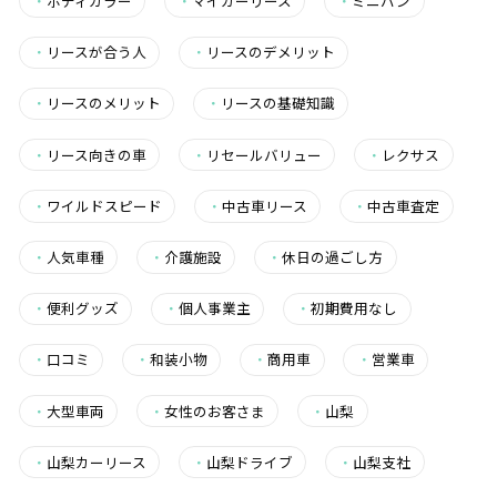
・
ボディカラー
・
マイカーリース
・
ミニバン
・
リースが合う人
・
リースのデメリット
・
リースのメリット
・
リースの基礎知識
・
リース向きの車
・
リセールバリュー
・
レクサス
・
ワイルドスピード
・
中古車リース
・
中古車査定
・
人気車種
・
介護施設
・
休日の過ごし方
・
便利グッズ
・
個人事業主
・
初期費用なし
・
口コミ
・
和装小物
・
商用車
・
営業車
・
大型車両
・
女性のお客さま
・
山梨
・
山梨カーリース
・
山梨ドライブ
・
山梨支社