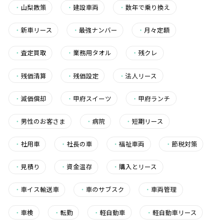
・
山梨散策
・
建設車両
・
数年で乗り換え
・
新車リース
・
最強ナンバー
・
月々定額
・
査定買取
・
業務用タオル
・
残クレ
・
残価清算
・
残価設定
・
法人リース
・
減価償却
・
甲府スイーツ
・
甲府ランチ
・
男性のお客さま
・
病院
・
短期リース
・
社用車
・
社長の車
・
福祉車両
・
節税対策
・
見積り
・
資金温存
・
購入とリース
・
車イス輸送車
・
車のサブスク
・
車両管理
・
車検
・
転勤
・
軽自動車
・
軽自動車リース