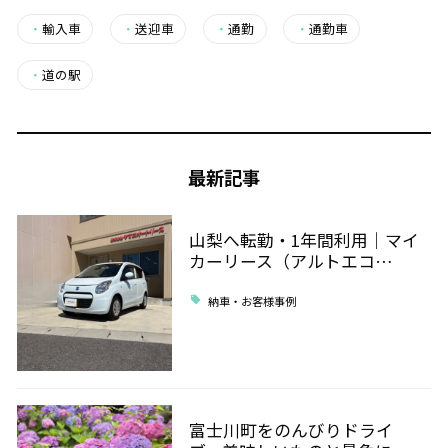
・
輸入車
・
送迎車
・
通勤
・
通勤車
・
道の駅
最新記事
山梨へ転勤・1年間利用｜マイ
カーリース（アルトエコ…
納車・お客様事例
富士川町をのんびりドライ