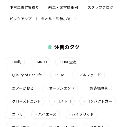
中古車査定買取り
納車・お客様事例
スタッフブログ
ピックアップ
タオル・和装小物
注目のタグ
・
100均
・
KINTO
・
LINE査定
・
Quality of Car Life
・
SUV
・
アルファード
・
エアーかおる
・
オープンエンド
・
お客様事例
・
クローズドエンド
・
コストコ
・
コンパクトカー
・
ニトリ
・
ハイエース
・
ハイブリッド