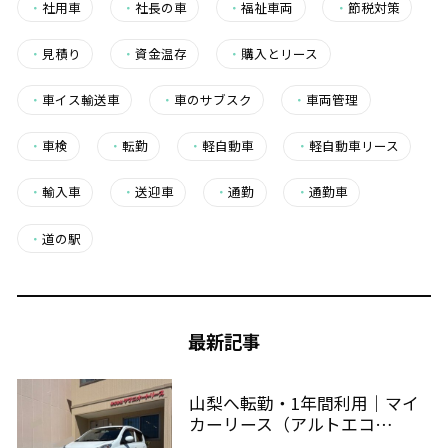
・
社用車
・
社長の車
・
福祉車両
・
節税対策
・
見積り
・
資金温存
・
購入とリース
・
車イス輸送車
・
車のサブスク
・
車両管理
・
車検
・
転勤
・
軽自動車
・
軽自動車リース
・
輸入車
・
送迎車
・
通勤
・
通勤車
・
道の駅
最新記事
山梨へ転勤・1年間利用｜マイ
カーリース（アルトエコ…