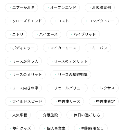
・
エアーかおる
・
オープンエンド
・
お客様事例
・
クローズドエンド
・
コストコ
・
コンパクトカー
・
ニトリ
・
ハイエース
・
ハイブリッド
・
ボディカラー
・
マイカーリース
・
ミニバン
・
リースが合う人
・
リースのデメリット
・
リースのメリット
・
リースの基礎知識
・
リース向きの車
・
リセールバリュー
・
レクサス
・
ワイルドスピード
・
中古車リース
・
中古車査定
・
人気車種
・
介護施設
・
休日の過ごし方
・
便利グッズ
・
個人事業主
・
初期費用なし