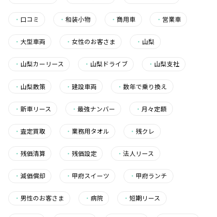
・
口コミ
・
和装小物
・
商用車
・
営業車
・
大型車両
・
女性のお客さま
・
山梨
・
山梨カーリース
・
山梨ドライブ
・
山梨支社
・
山梨散策
・
建設車両
・
数年で乗り換え
・
新車リース
・
最強ナンバー
・
月々定額
・
査定買取
・
業務用タオル
・
残クレ
・
残価清算
・
残価設定
・
法人リース
・
減価償却
・
甲府スイーツ
・
甲府ランチ
・
男性のお客さま
・
病院
・
短期リース