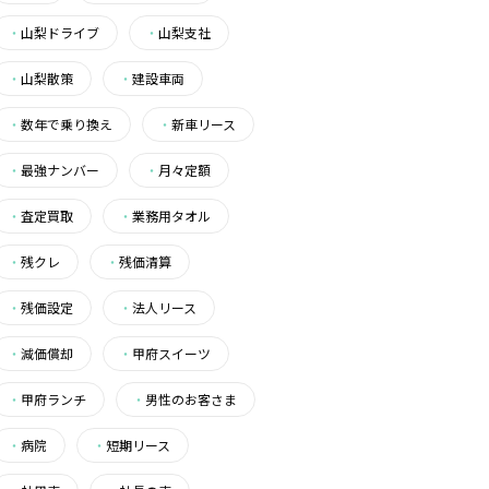
・
山梨ドライブ
・
山梨支社
・
山梨散策
・
建設車両
・
数年で乗り換え
・
新車リース
・
最強ナンバー
・
月々定額
・
査定買取
・
業務用タオル
・
残クレ
・
残価清算
・
残価設定
・
法人リース
・
減価償却
・
甲府スイーツ
・
甲府ランチ
・
男性のお客さま
・
病院
・
短期リース