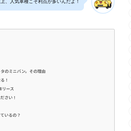
性上、人気車種こそ利点が多いんだよ！
ヨタのミニバン。その理由
なる！
車リース
ください！
しているの？