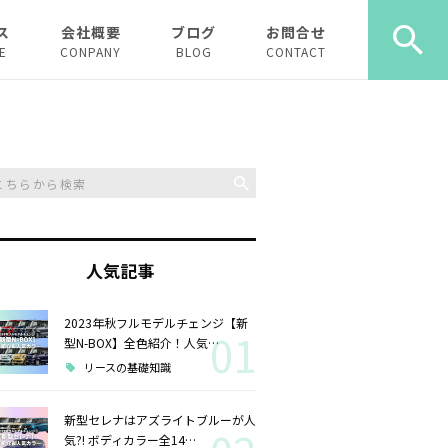
ス
会社概要
ブログ
お問合せ
E
CONPANY
BLOG
CONTACT
ース
ーリース
人気記事
2023年秋フルモデルチェンジ【新
01
型N-BOX】全色紹介！人気…
リースの基礎知識
新型セレナはアズライトブルーが人
気?! ボディカラー全14…