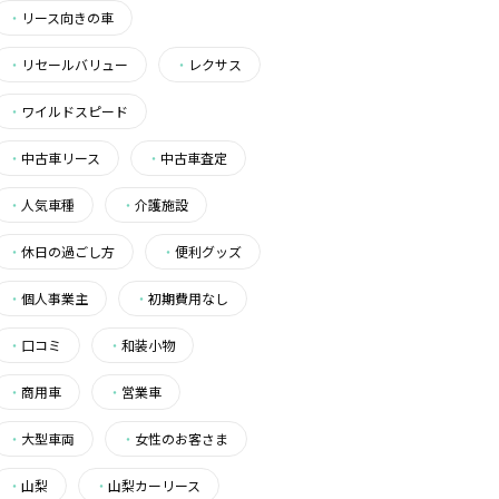
・
リース向きの車
・
リセールバリュー
・
レクサス
・
ワイルドスピード
・
中古車リース
・
中古車査定
・
人気車種
・
介護施設
・
休日の過ごし方
・
便利グッズ
・
個人事業主
・
初期費用なし
・
口コミ
・
和装小物
・
商用車
・
営業車
・
大型車両
・
女性のお客さま
・
山梨
・
山梨カーリース