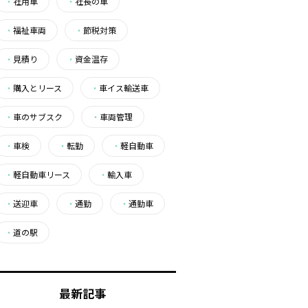
・
社用車
・
社長の車
・
福祉車両
・
節税対策
・
見積り
・
資金温存
・
購入とリース
・
車イス輸送車
・
車のサブスク
・
車両管理
・
車検
・
転勤
・
軽自動車
・
軽自動車リース
・
輸入車
・
送迎車
・
通勤
・
通勤車
・
道の駅
最新記事