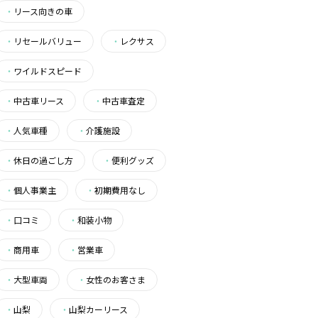
・
リース向きの車
・
リセールバリュー
・
レクサス
・
ワイルドスピード
・
中古車リース
・
中古車査定
・
人気車種
・
介護施設
・
休日の過ごし方
・
便利グッズ
・
個人事業主
・
初期費用なし
・
口コミ
・
和装小物
・
商用車
・
営業車
・
大型車両
・
女性のお客さま
・
山梨
・
山梨カーリース