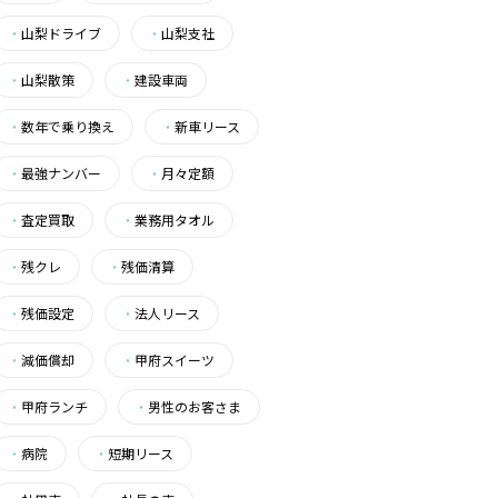
・
山梨ドライブ
・
山梨支社
・
山梨散策
・
建設車両
・
数年で乗り換え
・
新車リース
・
最強ナンバー
・
月々定額
・
査定買取
・
業務用タオル
・
残クレ
・
残価清算
・
残価設定
・
法人リース
・
減価償却
・
甲府スイーツ
・
甲府ランチ
・
男性のお客さま
・
病院
・
短期リース