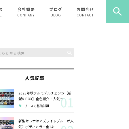
ス
会社概要
ブログ
お問合せ
E
CONPANY
BLOG
CONTACT
ース
ーリース
人気記事
2023年秋フルモデルチェンジ【新
01
型N-BOX】全色紹介！人気…
リースの基礎知識
新型セレナはアズライトブルーが人
気?! ボディカラー全14…