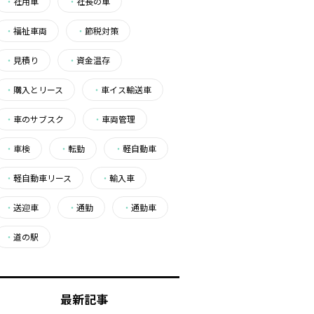
・
社用車
・
社長の車
・
福祉車両
・
節税対策
・
見積り
・
資金温存
・
購入とリース
・
車イス輸送車
・
車のサブスク
・
車両管理
・
車検
・
転勤
・
軽自動車
・
軽自動車リース
・
輸入車
・
送迎車
・
通勤
・
通勤車
・
道の駅
最新記事