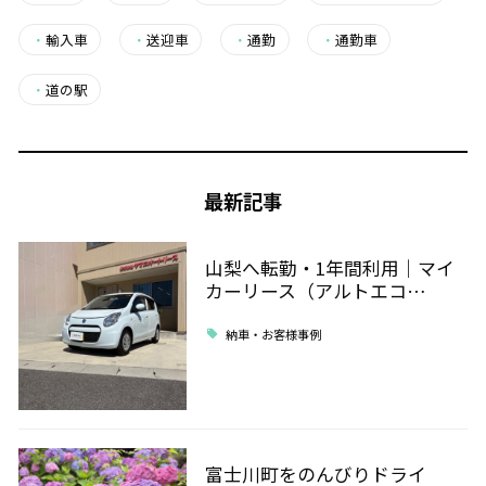
・
輸入車
・
送迎車
・
通勤
・
通勤車
・
道の駅
最新記事
山梨へ転勤・1年間利用｜マイ
カーリース（アルトエコ…
納車・お客様事例
富士川町をのんびりドライ