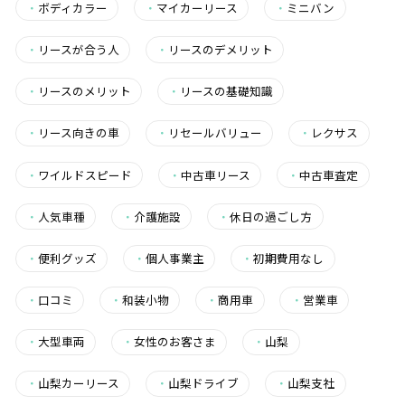
・
ボディカラー
・
マイカーリース
・
ミニバン
・
リースが合う人
・
リースのデメリット
・
リースのメリット
・
リースの基礎知識
・
リース向きの車
・
リセールバリュー
・
レクサス
・
ワイルドスピード
・
中古車リース
・
中古車査定
・
人気車種
・
介護施設
・
休日の過ごし方
・
便利グッズ
・
個人事業主
・
初期費用なし
・
口コミ
・
和装小物
・
商用車
・
営業車
・
大型車両
・
女性のお客さま
・
山梨
・
山梨カーリース
・
山梨ドライブ
・
山梨支社