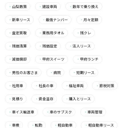
・
山梨散策
・
建設車両
・
数年で乗り換え
・
新車リース
・
最強ナンバー
・
月々定額
・
査定買取
・
業務用タオル
・
残クレ
・
残価清算
・
残価設定
・
法人リース
・
減価償却
・
甲府スイーツ
・
甲府ランチ
・
男性のお客さま
・
病院
・
短期リース
・
社用車
・
社長の車
・
福祉車両
・
節税対策
・
見積り
・
資金温存
・
購入とリース
・
車イス輸送車
・
車のサブスク
・
車両管理
・
車検
・
転勤
・
軽自動車
・
軽自動車リース