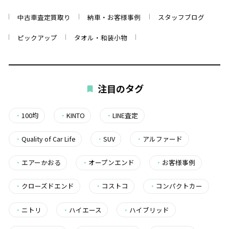
中古車査定買取り
納車・お客様事例
スタッフブログ
ピックアップ
タオル・和装小物
注目のタグ
・
100均
・
KINTO
・
LINE査定
・
Quality of Car Life
・
SUV
・
アルファード
・
エアーかおる
・
オープンエンド
・
お客様事例
・
クローズドエンド
・
コストコ
・
コンパクトカー
・
ニトリ
・
ハイエース
・
ハイブリッド