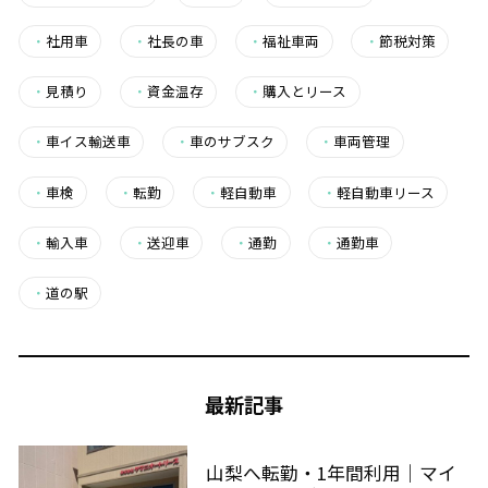
・
社用車
・
社長の車
・
福祉車両
・
節税対策
・
見積り
・
資金温存
・
購入とリース
・
車イス輸送車
・
車のサブスク
・
車両管理
・
車検
・
転勤
・
軽自動車
・
軽自動車リース
・
輸入車
・
送迎車
・
通勤
・
通勤車
・
道の駅
最新記事
山梨へ転勤・1年間利用｜マイ