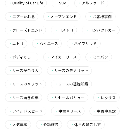
・
Quality of Car Life
・
SUV
・
アルファード
・
エアーかおる
・
オープンエンド
・
お客様事例
・
クローズドエンド
・
コストコ
・
コンパクトカー
・
ニトリ
・
ハイエース
・
ハイブリッド
・
ボディカラー
・
マイカーリース
・
ミニバン
・
リースが合う人
・
リースのデメリット
・
リースのメリット
・
リースの基礎知識
・
リース向きの車
・
リセールバリュー
・
レクサス
・
ワイルドスピード
・
中古車リース
・
中古車査定
・
人気車種
・
介護施設
・
休日の過ごし方