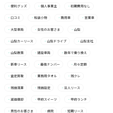
・
便利グッズ
・
個人事業主
・
初期費用なし
・
口コミ
・
和装小物
・
商用車
・
営業車
・
大型車両
・
女性のお客さま
・
山梨
・
山梨カーリース
・
山梨ドライブ
・
山梨支社
・
山梨散策
・
建設車両
・
数年で乗り換え
・
新車リース
・
最強ナンバー
・
月々定額
・
査定買取
・
業務用タオル
・
残クレ
・
残価清算
・
残価設定
・
法人リース
・
減価償却
・
甲府スイーツ
・
甲府ランチ
・
男性のお客さま
・
病院
・
短期リース